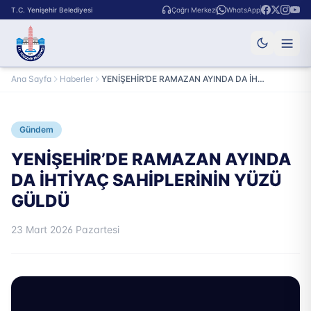
T.C. Yenişehir Belediyesi
Çağrı Merkezi
WhatsApp
Ana Sayfa
Haberler
YENİŞEHİR’DE RAMAZAN AYINDA DA İHTİYAÇ SAHİPLERİNİN YÜZÜ GÜLDÜ
Gündem
YENİŞEHİR’DE RAMAZAN AYINDA
DA İHTİYAÇ SAHİPLERİNİN YÜZÜ
GÜLDÜ
23 Mart 2026 Pazartesi