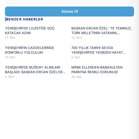
Abone Ol
BENZER HABERLER
YENİŞEHİR’DE LOJİSTİĞE GÜÇ
BAŞKAN ERCAN ÖZEL: “15 TEMMUZ;
KATACAK ADIM
TÜRK MİLLETİNİN VATANINI,
BAYRAĞINI, EZANINI SAVUNDUĞU
21 Tem
16 Tem
DESTANSI BİR DİRENİŞTİR”
YENİŞEHİR’İN CADDELERİNDE
700 YILLIK TARİHİ SEVDA
KONFORLU YOLCULUK!
YENİŞEHİR'DE YENİDEN HAYAT
BULDU
10 Tem
6 Tem
YENİŞEHİR’DE BUĞDAY ALIMLARI
MİNİK ELLERDEN BABASULTAN
BAŞLADI: BAŞKAN ERCAN ÖZEL’DEN
PARKI’NA RENKLİ DOKUNUŞ!
ÜRETİCİYE TAM DESTEK
3 Tem
26 Haz