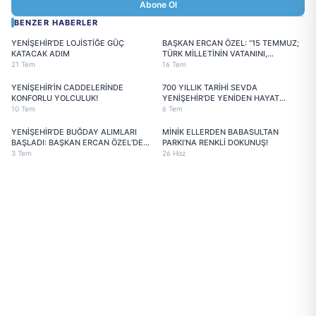
Abone Ol
BENZER HABERLER
YENİŞEHİR’DE LOJİSTİĞE GÜÇ
BAŞKAN ERCAN ÖZEL: “15 TEMMUZ;
KATACAK ADIM
TÜRK MİLLETİNİN VATANINI,
BAYRAĞINI, EZANINI SAVUNDUĞU
21 Tem
16 Tem
DESTANSI BİR DİRENİŞTİR”
YENİŞEHİR’İN CADDELERİNDE
700 YILLIK TARİHİ SEVDA
KONFORLU YOLCULUK!
YENİŞEHİR'DE YENİDEN HAYAT
BULDU
10 Tem
6 Tem
YENİŞEHİR’DE BUĞDAY ALIMLARI
MİNİK ELLERDEN BABASULTAN
BAŞLADI: BAŞKAN ERCAN ÖZEL’DEN
PARKI’NA RENKLİ DOKUNUŞ!
ÜRETİCİYE TAM DESTEK
3 Tem
26 Haz