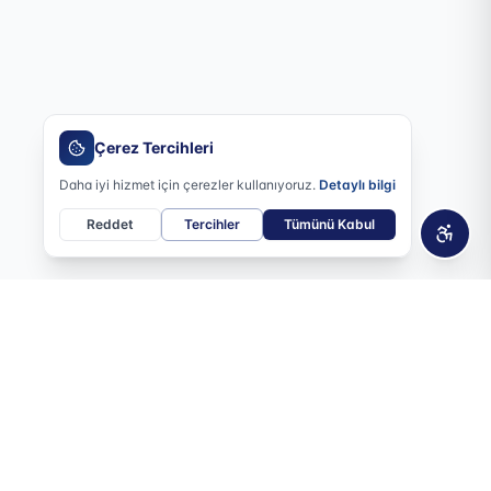
Çerez Tercihleri
Daha iyi hizmet için çerezler kullanıyoruz.
Detaylı bilgi
Reddet
Tercihler
Tümünü Kabul
Erişile
E-BÜLTEN
isehirbelediyesi@hs
Haber ve etkinliklerden e-posta
ile haberdar olun.
sa-yenisehir.bel.tr
6