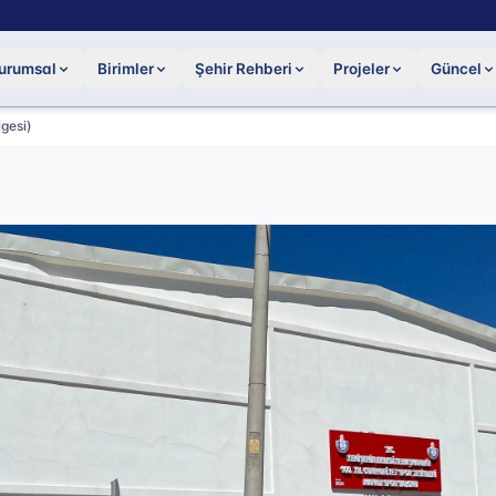
urumsal
Birimler
Şehir Rehberi
Projeler
Güncel
gesi)