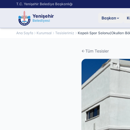
T.C. Yenişehir Belediye Başkanlığı
Yenişehir
Başkan
K
Belediyesi
Ana Sayfa
Kurumsal
Tesislerimiz
Kapalı Spor Salonu(Okulları Böl
Tüm Tesisler